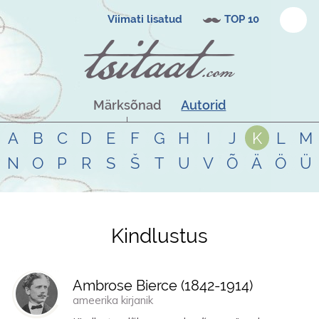
Viimati lisatud
TOP 10
Märksõnad
Autorid
A
B
C
D
E
F
G
H
I
J
K
L
M
N
O
P
R
S
Š
T
U
V
Õ
Ä
Ö
Ü
Kindlustus
Tsitaadid teemal
kindlustus
Ambrose Bierce (
1842
-
1914
)
ameerika kirjanik