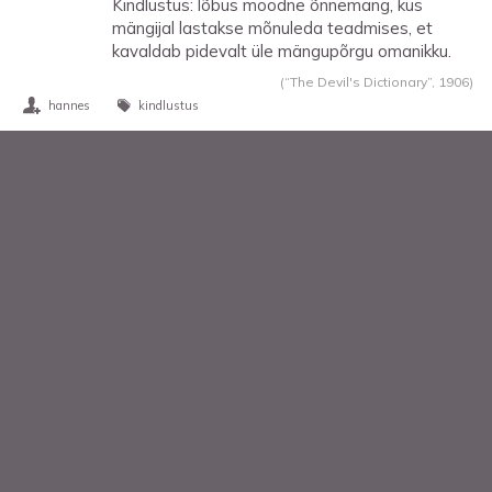
Kindlustus: lõbus moodne õnnemäng, kus
mängijal lastakse mõnuleda teadmises, et
kavaldab pidevalt üle mängupõrgu omanikku.
(“The Devil's Dictionary”,
1906
)
hannes
kindlustus