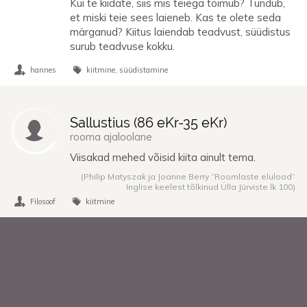
Kui te kiidate, siis mis teiega toimub? Tundub,
et miski teie sees laieneb. Kas te olete seda
märganud? Kiitus laiendab teadvust, süüdistus
surub teadvuse kokku.
hannes
kiitmine
süüdistamine
Sallustius (
86 eKr
-
35 eKr
)
rooma ajaloolane
Viisakad mehed võisid kiita ainult tema.
(Philip Matyszak ja Joanne Berry “Roomlaste elulood”
Inglise keelest tõlkinud Ülla Jürviste lk 100)
Filosoof
kiitmine