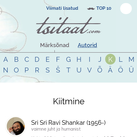
Viimati lisatud
TOP 10
Märksõnad
Autorid
A
B
C
D
E
F
G
H
I
J
K
L
M
N
O
P
R
S
Š
T
U
V
Õ
Ä
Ö
Ü
Kiitmine
Tsitaadid teemal
kiitmine
Sri Sri Ravi Shankar (
1956
-)
vaimne juht ja humanist