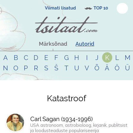
Viimati lisatud
TOP 10
Märksõnad
Autorid
A
B
C
D
E
F
G
H
I
J
K
L
M
N
O
P
R
S
Š
T
U
V
Õ
Ä
Ö
Ü
Katastroof
Tsitaadid teemal
katastroof
Carl Sagan (
1934
-
1996
)
USA astronoom, astrobioloog, kirjanik, publitsist
ja loodusteaduste populariseerija