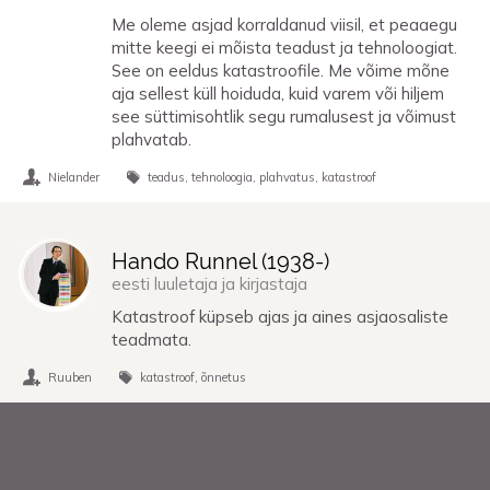
Me oleme asjad korraldanud viisil, et peaaegu
mitte keegi ei mõista teadust ja tehnoloogiat.
See on eeldus katastroofile. Me võime mõne
aja sellest küll hoiduda, kuid varem või hiljem
see süttimisohtlik segu rumalusest ja võimust
plahvatab.
Nielander
teadus
tehnoloogia
plahvatus
katastroof
Hando Runnel (
1938
-)
eesti luuletaja ja kirjastaja
Katastroof küpseb ajas ja aines asjaosaliste
teadmata.
Ruuben
katastroof
õnnetus