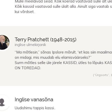
Mulle meeldivad sead. Kõik koerad vaatavad sulle alt üle
Kõik kassid vaatavad sulle ülalt alla. Ainult siga vaatab 
kui võrdset.
Terry Pratchett (
1948
-
2015
)
inglise ulmekirjanik
“Ma mõtlesin,” sõnas Ipslore mõrult, “et kas siin maailm
on midagi, mis muudab elu elamisväärseks?”
Surm mõtles selle üle järele KASSID, ütles ta lõpuks KA
ON TOREDAD.
(“Ürgsorts”,
Inglise vanasõna
Uudishimu tappis kassi.