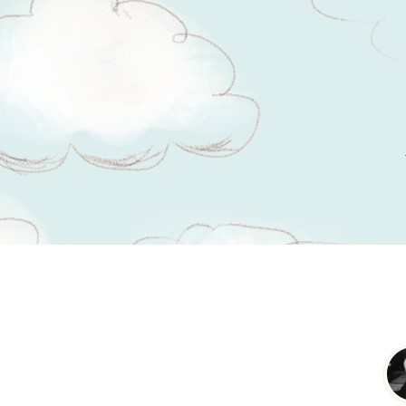
Tsitaadid teemal
kass