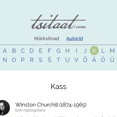
Märksõnad
Autorid
A
B
C
D
E
F
G
H
I
J
K
L
M
N
O
P
R
S
Š
T
U
V
Õ
Ä
Ö
Ü
Kass
Winston Churchill (
1874
-
1965
)
briti riigitegelane