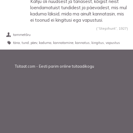
Kahju oli nüüdsest ja tänasest, kõigist neist
loendamatuist tundidest ja päevadest, mis mul
kaduma läksid, mida ma ainult kannatasin, mis
ei toonud ei kingitusi ega vapustusi.
(“Stepihunt”,
1927
)
tammet6ru
täna
tund
päev
kaduma
kannatamine
kannatus
kingitus
vapustus
Tsitaat.com - Eesti parim online tsitaadikogu