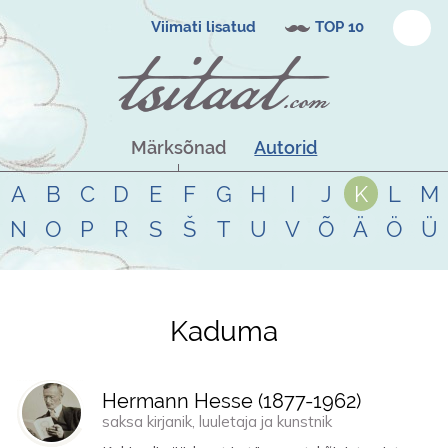
Viimati lisatud
TOP 10
Märksõnad
Autorid
A
B
C
D
E
F
G
H
I
J
K
L
M
N
O
P
R
S
Š
T
U
V
Õ
Ä
Ö
Ü
Kaduma
Tsitaadid teemal
kaduma
Hermann Hesse (
1877
-
1962
)
saksa kirjanik, luuletaja ja kunstnik