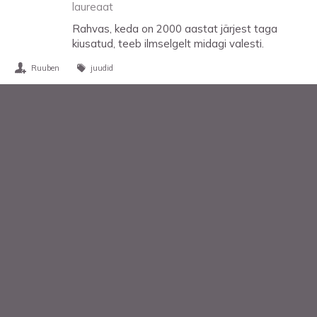
laureaat
Rahvas, keda on 2000 aastat järjest taga
kiusatud, teeb ilmselgelt midagi valesti.
Ruuben
juudid