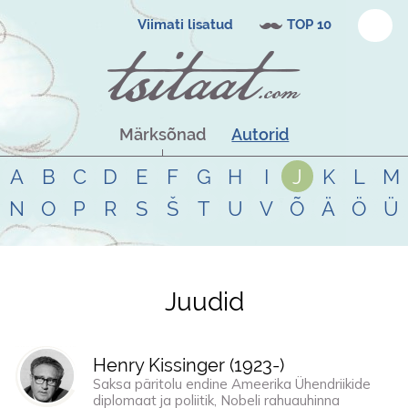
Viimati lisatud
TOP 10
Märksõnad
Autorid
A
B
C
D
E
F
G
H
I
J
K
L
M
N
O
P
R
S
Š
T
U
V
Õ
Ä
Ö
Ü
Juudid
Tsitaadid teemal
juudid
Henry Kissinger (
1923
-)
Saksa päritolu endine Ameerika Ühendriikide
diplomaat ja poliitik, Nobeli rahuauhinna