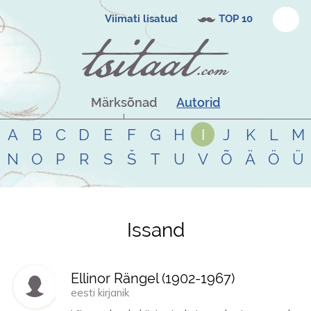
Viimati lisatud
TOP 10
Märksõnad
Autorid
A
B
C
D
E
F
G
H
I
J
K
L
M
N
O
P
R
S
Š
T
U
V
Õ
Ä
Ö
Ü
Issand
Tsitaadid teemal
issand
Ellinor Rängel (
1902
-
1967
)
eesti kirjanik