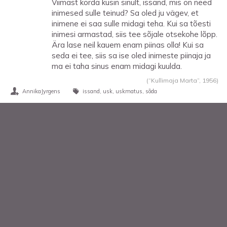
Viimast korda küsin sinult, issand, mis on need
inimesed sulle teinud? Sa oled ju vägev, et
inimene ei saa sulle midagi teha. Kui sa tõesti
inimesi armastad, siis tee sõjale otsekohe lõpp.
Ära lase neil kauem enam piinas olla! Kui sa
seda ei tee, siis sa ise oled inimeste piinaja ja
ma ei taha sinus enam midagi kuulda.
(“Kullimaja Marta”,
1956
)
AnnikaJyrgens
issand
usk
uskmatus
sõda