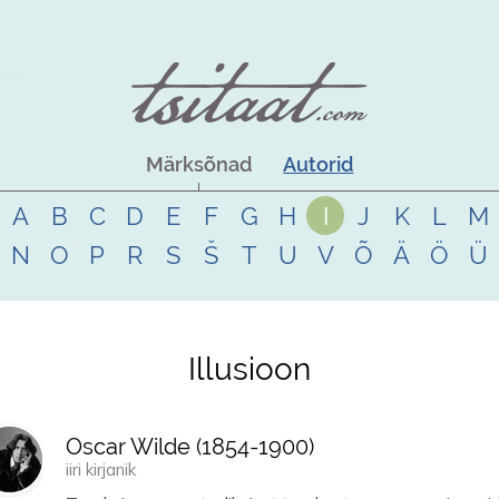
Märksõnad
Autorid
A
B
C
D
E
F
G
H
I
J
K
L
M
N
O
P
R
S
Š
T
U
V
Õ
Ä
Ö
Ü
Illusioon
Oscar Wilde (
1854
-
1900
)
iiri kirjanik