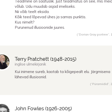
Teadmine on saatuslik. Just teadmatus on see, mis mei
võlub. Udu muudab asjad imeliseks.
Nii võib teelt eksida.
Kõik teed lõpevad ühes ja samas punktis.
Kus nimelt?
Purunenud illusioonide juures.
(“Dorian Gray portree”,
Terry Pratchett (
1948
-
2015
)
inglise ulmekirjanik
Kui inimene sureb, kaotab ta kõigepealt elu. Järgmisena
lähevad illusioonid.
(“Püramiidid”,
John Fowles (
1926
-
2005
)