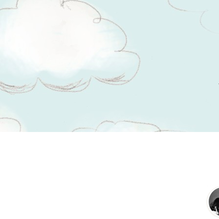
Tsitaadid teemal
illusioon