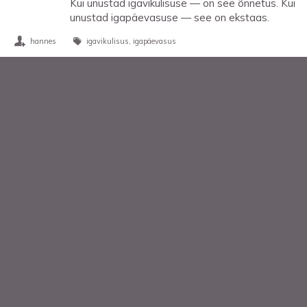
Kui unustad igavikulisuse — on see õnnetus. Kui
unustad igapäevasuse — see on ekstaas.
hannes
igavikulisus
igapäevasus