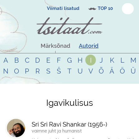
Viimati lisatud
TOP 10
Märksõnad
Autorid
A
B
C
D
E
F
G
H
I
J
K
L
M
N
O
P
R
S
Š
T
U
V
Õ
Ä
Ö
Ü
Igavikulisus
Tsitaadid teemal
igavikulisus
Sri Sri Ravi Shankar (
1956
-)
vaimne juht ja humanist