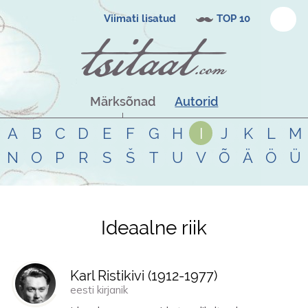
Viimati lisatud
TOP 10
Märksõnad
Autorid
A
B
C
D
E
F
G
H
I
J
K
L
M
N
O
P
R
S
Š
T
U
V
Õ
Ä
Ö
Ü
Ideaalne riik
Tsitaadid teemal
ideaalne riik
Karl Ristikivi (
1912
-
1977
)
eesti kirjanik