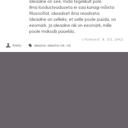
Ideaalne on see, mida tegelikult pole.
Ilma loodusteaduseta ei saa kunagi mõista
filosoofiat, ideaalset ilma reaalseta.
Ideaalne on selleks, et selle poole püüda, on
eesmärk. Ja ideaalne riik on eesmärk, mille
poole maksab püüelda..
(“Rohtaed”, lk. 101,
1942
)
Bretty
ideaalne
ideaalne riik
riik