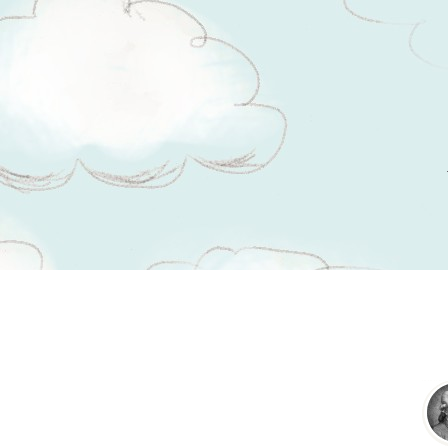
Tsitaadid teemal
hukkamõistmine