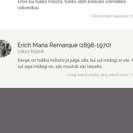
Enne kui hukka mõista, tuleks alati kaaluda võimalikke
vabandusi.
(“Aforismide raudvara”,
Erich Maria Remarque (
1898
-
1970
)
saksa kirjanik
Kerge on hukka mõista ja julge olla, kui sul midagi ei ole. 
sul aga midagi on, siis muutub elu teiseks.
(“Aeg antud elada, aeg antud surra”,