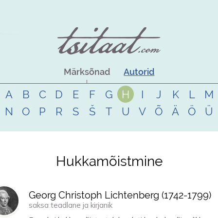
Märksõnad
Autorid
A
B
C
D
E
F
G
H
I
J
K
L
M
N
O
P
R
S
Š
T
U
V
Õ
Ä
Ö
Ü
Hukkamõistmine
Georg Christoph Lichtenberg (
1742
-
1799
)
saksa teadlane ja kirjanik