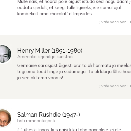
Mulle näis, et hooral pole õigust istuda seal nagu daam 
oodata ujedalt, et keegi talle ligineks, ise samal ajal
kombekalt oma chocolat`d limpsides.
(“Vähi pöörijoon”,
Henry Miller (
1891
-
1980
)
Ameerika kirjanik ja kunstnik
Germaine sai asjast õigesti aru: ta oli harimatu ja meelas
tegi oma tööd hinge ja südamega. Ta oli läbi ja lõhki ho
ja see oli tema voorus!
(“Vähi pöörijoon”,
Salman Rushdie (
1947
-)
briti romaanikirjanik
(...) üheski linnas, kus naisi luku taha pannakse, ei ole