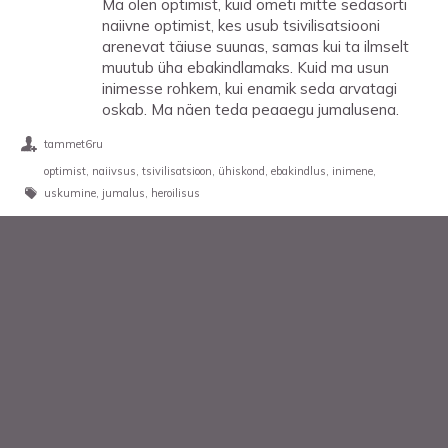
Ma olen optimist, kuid ometi mitte sedasorti
naiivne optimist, kes usub tsivilisatsiooni
arenevat täiuse suunas, samas kui ta ilmselt
muutub üha ebakindlamaks. Kuid ma usun
inimesse rohkem, kui enamik seda arvatagi
oskab. Ma näen teda peaaegu jumalusena.
tammet6ru
optimist
naiivsus
tsivilisatsioon
ühiskond
ebakindlus
inimene
uskumine
jumalus
heroilisus