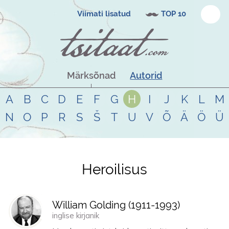
Viimati lisatud
TOP 10
Märksõnad
Autorid
A
B
C
D
E
F
G
H
I
J
K
L
M
N
O
P
R
S
Š
T
U
V
Õ
Ä
Ö
Ü
Heroilisus
Tsitaadid teemal
heroilisus
William Golding (
1911
-
1993
)
inglise kirjanik