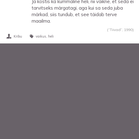
Ja kostis ka kummaline heli, nii vaikne, et seda ei
tarvitseks märgatagi, aga kui sa seda juba
märkad, siis tundub, et see täidab terve
maailma.
(“Tiivad”,
1990
)
Kribu
vaikus
heli