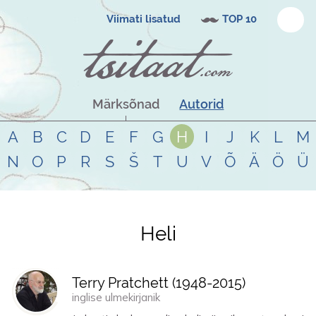
Viimati lisatud
TOP 10
Märksõnad
Autorid
A
B
C
D
E
F
G
H
I
J
K
L
M
N
O
P
R
S
Š
T
U
V
Õ
Ä
Ö
Ü
Heli
Tsitaadid teemal
heli
Terry Pratchett (
1948
-
2015
)
inglise ulmekirjanik