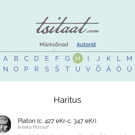
Märksõnad
Autorid
A
B
C
D
E
F
G
H
I
J
K
L
M
N
O
P
R
S
Š
T
U
V
Õ
Ä
Ö
Ü
Haritus
Platon (
c. 427 eKr
-
c. 347 eKr
)
kreeka filosoof