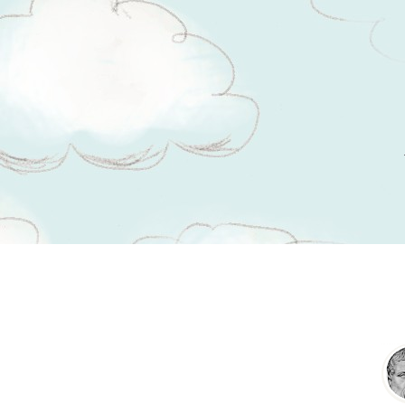
Tsitaadid teemal
haritus