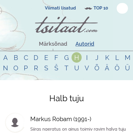
Viimati lisatud
TOP 10
Märksõnad
Autorid
A
B
C
D
E
F
G
H
I
J
K
L
M
N
O
P
R
S
Š
T
U
V
Õ
Ä
Ö
Ü
Halb tuju
Tsitaadid teemal
halb tuju
Markus Robam (
1991
-)
Siiras naeratus on ainus toimiv ravim halva tuju