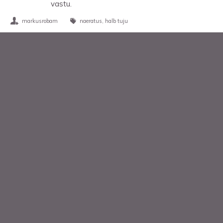
vastu.
markusrobam
naeratus
halb tuju