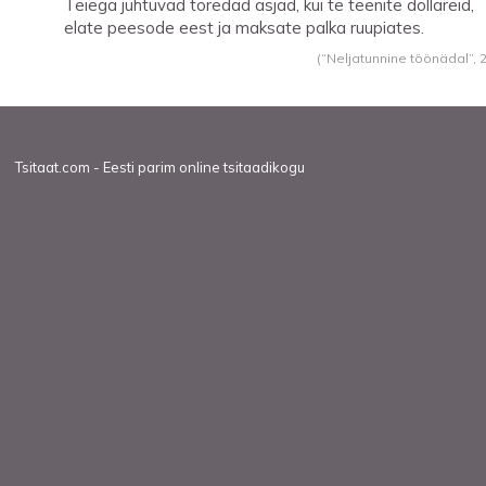
Teiega juhtuvad toredad asjad, kui te teenite dollareid,
elate peesode eest ja maksate palka ruupiates.
(“Neljatunnine töönädal”,
Tsitaat.com - Eesti parim online tsitaadikogu