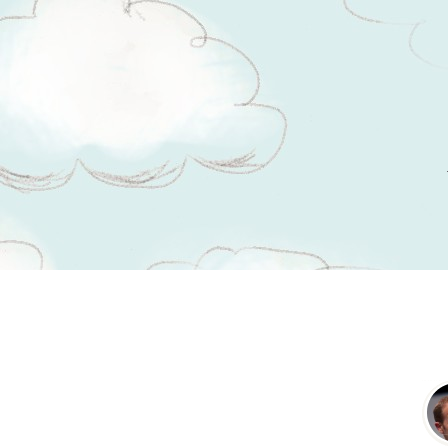
Tsitaadid teemal
globaalne äri