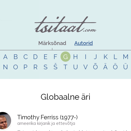
Märksõnad
Autorid
A
B
C
D
E
F
G
H
I
J
K
L
M
N
O
P
R
S
Š
T
U
V
Õ
Ä
Ö
Ü
Globaalne äri
Timothy Ferriss (
1977
-)
ameerika kirjanik ja ettevõtja