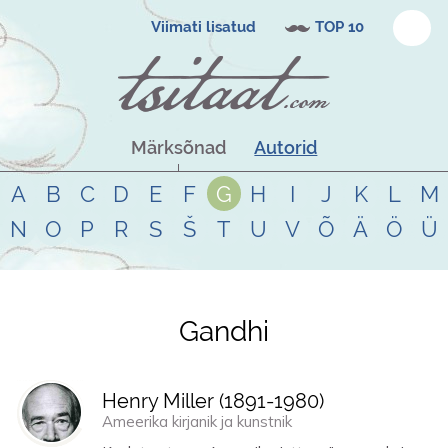
Viimati lisatud
TOP 10
Märksõnad
Autorid
A
B
C
D
E
F
G
H
I
J
K
L
M
N
O
P
R
S
Š
T
U
V
Õ
Ä
Ö
Ü
Gandhi
Tsitaadid teemal
gandhi
Henry Miller (
1891
-
1980
)
Ameerika kirjanik ja kunstnik