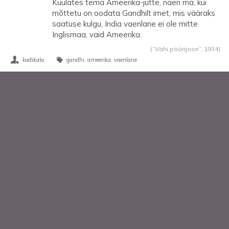
Kuulates tema Ameerika-jutte, näen ma, kui
mõttetu on oodata Gandhilt imet, mis vääraks
saatuse kulgu, India vaenlane ei ole mitte
Inglismaa, vaid Ameerika.
(“Vähi pöörijoon”,
1934
)
kadikala
gandhi
ameerika
vaenlane