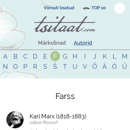
Viimati lisatud
TOP 10
Märksõnad
Autorid
A
B
C
D
E
F
G
H
I
J
K
L
M
N
O
P
R
S
Š
T
U
V
Õ
Ä
Ö
Ü
Farss
Tsitaadid teemal
farss
Karl Marx (
1818
-
1883
)
saksa filosoof