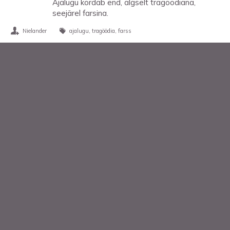
Ajalugu kordab end, algselt tragöödiana,
seejärel farsina.
Nielander
ajalugu
tragöödia
farss