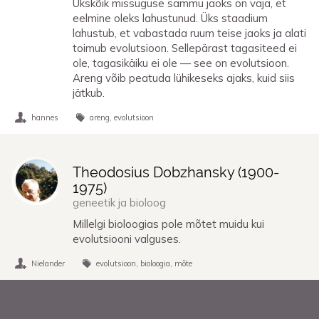
Ükskõik missuguse sammu jaoks on vaja, et
eelmine oleks lahustunud. Üks staadium
lahustub, et vabastada ruum teise jaoks ja alati
toimub evolutsioon. Sellepärast tagasiteed ei
ole, tagasikäiku ei ole — see on evolutsioon.
Areng võib peatuda lühikeseks ajaks, kuid siis
jätkub.
hannes
areng
evolutsioon
Theodosius Dobzhansky (
1900
-
1975
)
geneetik ja bioloog
Millelgi bioloogias pole mõtet muidu kui
evolutsiooni valguses.
Nielander
evolutsioon
bioloogia
mõte