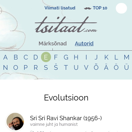
Viimati lisatud
TOP 10
Märksõnad
Autorid
A
B
C
D
E
F
G
H
I
J
K
L
M
N
O
P
R
S
Š
T
U
V
Õ
Ä
Ö
Ü
Evolutsioon
Tsitaadid teemal
evolutsioon
Sri Sri Ravi Shankar (
1956
-)
vaimne juht ja humanist