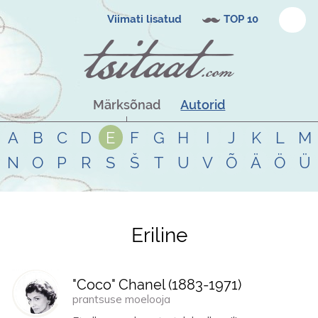
Viimati lisatud
TOP 10
Märksõnad
Autorid
A
B
C
D
E
F
G
H
I
J
K
L
M
N
O
P
R
S
Š
T
U
V
Õ
Ä
Ö
Ü
Eriline
Tsitaadid teemal
eriline
"Coco" Chanel (
1883
-
1971
)
prantsuse moelooja