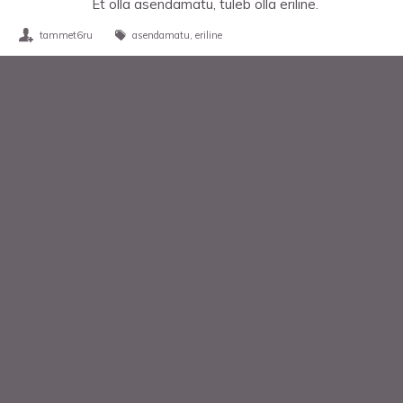
Et olla asendamatu, tuleb olla eriline.
tammet6ru
asendamatu
eriline