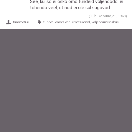
See, kui sa ei oska oma tundeid väljendada, ei
tähenda veel, et nad ei ole sul sügavad.
(“Liblikapüüdja”,
1963
)
tammet6ru
tunded
emotsioon
emotsioonid
väljendamisoskus