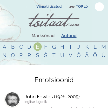
Viimati lisatud
TOP 10
Märksõnad
Autorid
A
B
C
D
E
F
G
H
I
J
K
L
M
N
O
P
R
S
Š
T
U
V
Õ
Ä
Ö
Ü
Emotsioonid
Tsitaadid teemal
emotsioonid
John Fowles (
1926
-
2005
)
inglise kirjanik