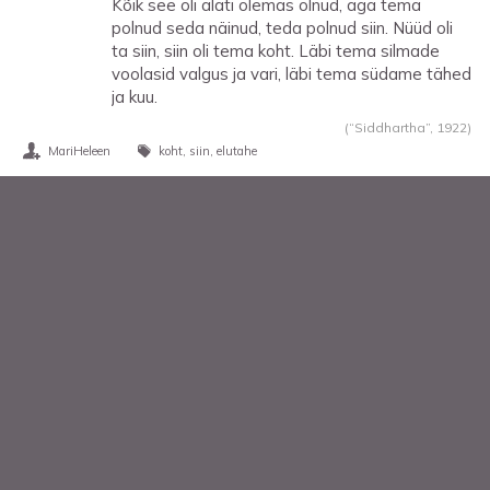
Kõik see oli alati olemas olnud, aga tema
polnud seda näinud, teda polnud siin. Nüüd oli
ta siin, siin oli tema koht. Läbi tema silmade
voolasid valgus ja vari, läbi tema südame tähed
ja kuu.
(“Siddhartha”,
1922
)
MariHeleen
koht
siin
elutahe