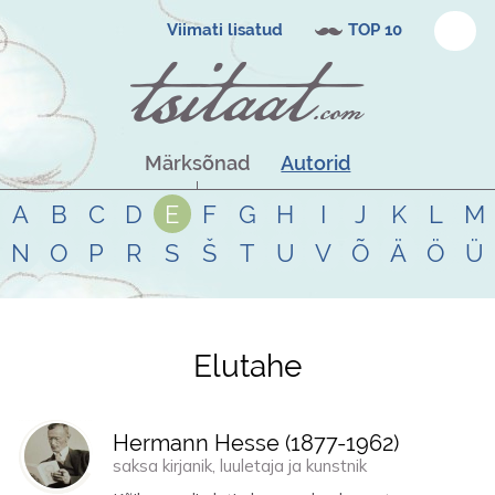
Viimati lisatud
TOP 10
Märksõnad
Autorid
A
B
C
D
E
F
G
H
I
J
K
L
M
N
O
P
R
S
Š
T
U
V
Õ
Ä
Ö
Ü
Elutahe
Tsitaadid teemal
elutahe
Hermann Hesse (
1877
-
1962
)
saksa kirjanik, luuletaja ja kunstnik