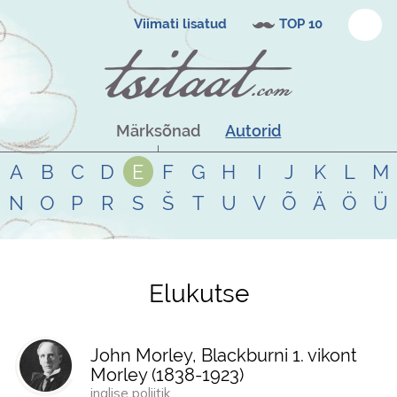
Viimati lisatud
TOP 10
Märksõnad
Autorid
A
B
C
D
E
F
G
H
I
J
K
L
M
N
O
P
R
S
Š
T
U
V
Õ
Ä
Ö
Ü
Elukutse
Tsitaadid teemal
elukutse
John Morley, Blackburni 1. vikont
Morley (
1838
-
1923
)
inglise poliitik