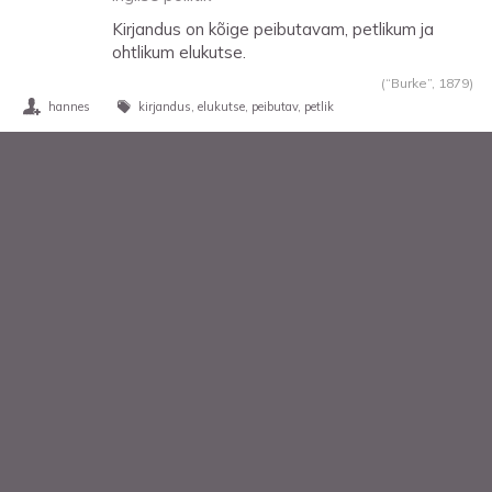
Kirjandus on kõige peibutavam, petlikum ja
ohtlikum elukutse.
(“Burke”,
1879
)
hannes
kirjandus
elukutse
peibutav
petlik