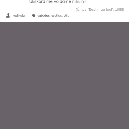
Ükskord me võidame niikuinii!
(Üritus “Eestimaa laul”,
1988
)
kadikala
vabadus
eestlus
võit