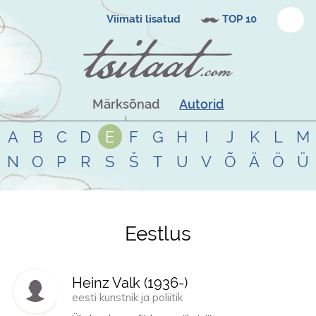
Viimati lisatud
TOP 10
Märksõnad
Autorid
A
B
C
D
E
F
G
H
I
J
K
L
M
N
O
P
R
S
Š
T
U
V
Õ
Ä
Ö
Ü
Eestlus
Tsitaadid teemal
eestlus
Heinz Valk (
1936
-)
eesti kunstnik ja poliitik