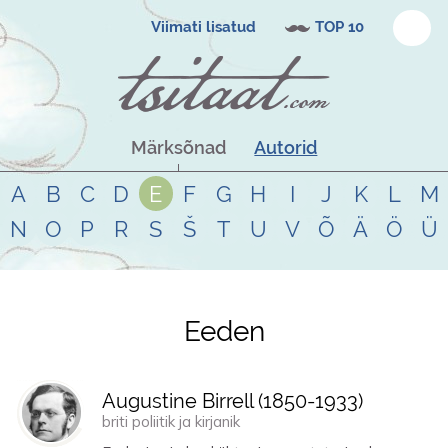
Viimati lisatud
TOP 10
Märksõnad
Autorid
A
B
C
D
E
F
G
H
I
J
K
L
M
N
O
P
R
S
Š
T
U
V
Õ
Ä
Ö
Ü
Eeden
Tsitaadid teemal
eeden
Augustine Birrell (
1850
-
1933
)
briti poliitik ja kirjanik