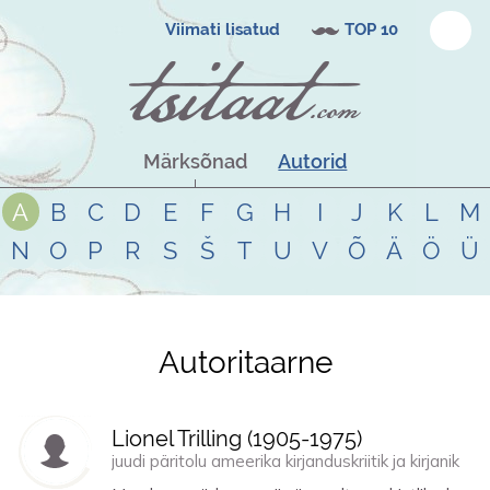
Viimati lisatud
TOP 10
Märksõnad
Autorid
A
B
C
D
E
F
G
H
I
J
K
L
M
N
O
P
R
S
Š
T
U
V
Õ
Ä
Ö
Ü
Autoritaarne
Tsitaadid teemal
autoritaarne
Lionel Trilling (
1905
-
1975
)
juudi päritolu ameerika kirjanduskriitik ja kirjanik