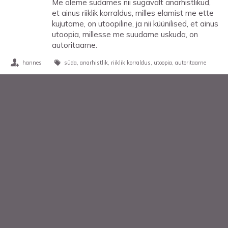
Me oleme südames nii sügavalt anarhistlikud,
et ainus riiklik korraldus, milles elamist me ette
kujutame, on utoopiline, ja nii küünilised, et ainus
utoopia, millesse me suudame uskuda, on
autoritaarne.
hannes
süda
anarhistlik
riiklik korraldus
utoopia
autoritaarne