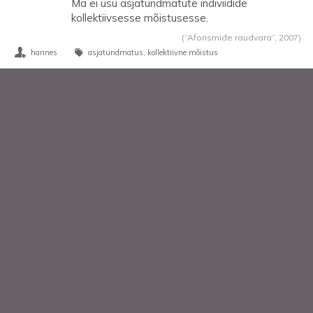
Ma ei usu asjatundmatute indiviidide
kollektiivsesse mõistusesse.
(“Aforismide raudvara”,
2007
)
hannes
asjatundmatus
kollektiivne mõistus