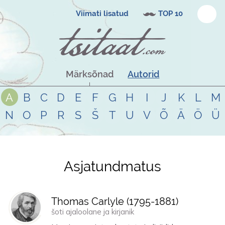
Viimati lisatud
TOP 10
Märksõnad
Autorid
A
B
C
D
E
F
G
H
I
J
K
L
M
N
O
P
R
S
Š
T
U
V
Õ
Ä
Ö
Ü
Asjatundmatus
Tsitaadid teemal
asjatundmatus
Thomas Carlyle (
1795
-
1881
)
šoti ajaloolane ja kirjanik