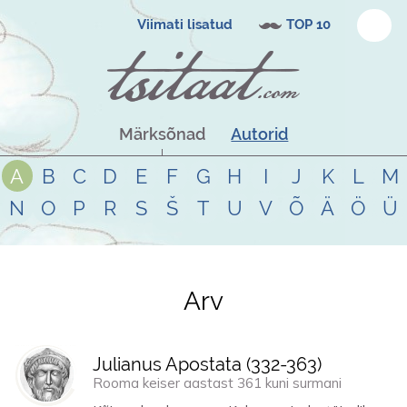
Viimati lisatud
TOP 10
Märksõnad
Autorid
A
B
C
D
E
F
G
H
I
J
K
L
M
N
O
P
R
S
Š
T
U
V
Õ
Ä
Ö
Ü
Arv
Tsitaadid teemal
arv
Julianus Apostata (
332
-
363
)
Rooma keiser aastast 361 kuni surmani