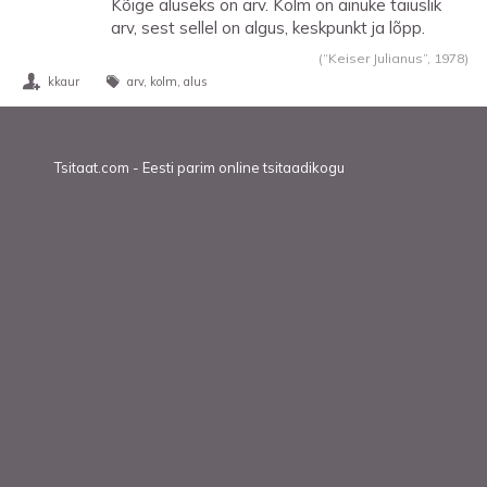
Kõige aluseks on arv. Kolm on ainuke täiuslik
arv, sest sellel on algus, keskpunkt ja lõpp.
(“Keiser Julianus”,
1978
)
kkaur
arv
kolm
alus
Tsitaat.com - Eesti parim online tsitaadikogu