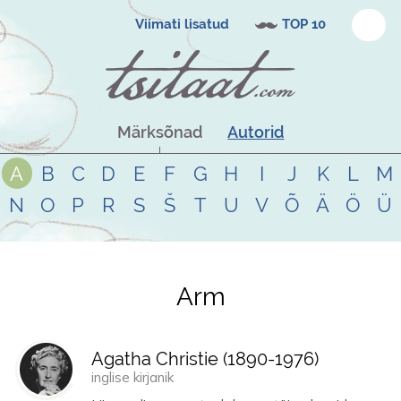
Viimati lisatud
TOP 10
Märksõnad
Autorid
A
B
C
D
E
F
G
H
I
J
K
L
M
N
O
P
R
S
Š
T
U
V
Õ
Ä
Ö
Ü
Arm
Tsitaadid teemal
arm
Agatha Christie (
1890
-
1976
)
inglise kirjanik