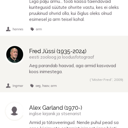
Liiga palju armu... toob kaasa täiendavaid
kuritegusid süütute ohvrite vastu, kes ei oleks
pruukinud ohvrid olla, kui õiglus oleks olnud
esimesel ja arm teisel kohal.
hannes
arm
Fred Jüssi (
1935
-
2024
)
eesti zooloog ja loodusfotograaf
Aeg parandab haavad, aga armid kasvavad
koos inimestega.
(“Mister Fred”,
2009
)
Ingmar
aeg
haav
arm
Alex Garland (
1970
-)
inglise kirjanik ja stsenarist
Armid ja tätoveeringud. Nende puhul pead sa