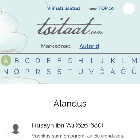
Viimati lisatud
TOP 10
Märksõnad
Autorid
A
B
C
D
E
F
G
H
I
J
K
L
M
N
O
P
R
S
Š
T
U
V
Õ
Ä
Ö
Ü
Alandus
Tsitaadid teemal
alandus
Husayn ibn ‘Alī (
626
-
680
)
Väärikas surm on parem, kui elu alanduses.