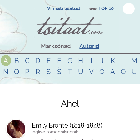
Viimati lisatud
TOP 10
Märksõnad
Autorid
A
B
C
D
E
F
G
H
I
J
K
L
M
N
O
P
R
S
Š
T
U
V
Õ
Ä
Ö
Ü
Ahel
Tsitaadid teemal
ahel
Emily Brontë (
1818
-
1848
)
inglise romaanikirjanik