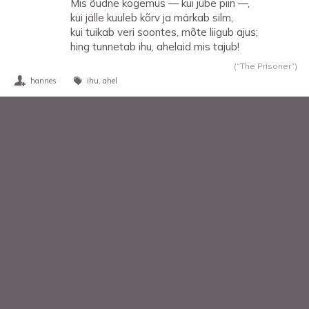
Mis õudne kogemus — kui jube piin —,
kui jälle kuuleb kõrv ja märkab silm,
kui tuikab veri soontes, mõte liigub ajus;
hing tunnetab ihu, ahelaid mis tajub!
(“The Prisoner”)
hannes
ihu
ahel