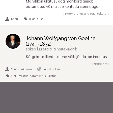
Ma vihkan üllatusi, aga mõnikord annab
ootamatus võimaluse kohtuda iseendaga.
(“Patty Diphusa ja teisi tekste”)
Kribu
üllatus
ise
Johann Wolfgang von Goethe
(
1749
-
1832
)
saksa luuletaja ja näitekirjanik
Kõrgeim, milleni inimene võib jõuda, on imestus.
(zitate.net)
Sourceunknown
Tõlked:
saksa
siht
imestus
hämmastus
üllatus