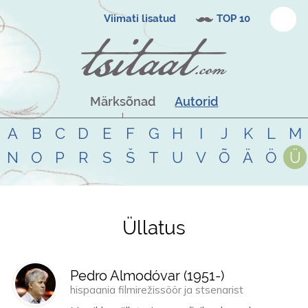
Viimati lisatud
TOP 10
Märksõnad
Autorid
A
B
C
D
E
F
G
H
I
J
K
L
M
N
O
P
R
S
Š
T
U
V
Õ
Ä
Ö
Ü
Üllatus
Tsitaadid teemal
üllatus
Pedro Almodóvar (
1951
-)
hispaania filmirežissöör ja stsenarist