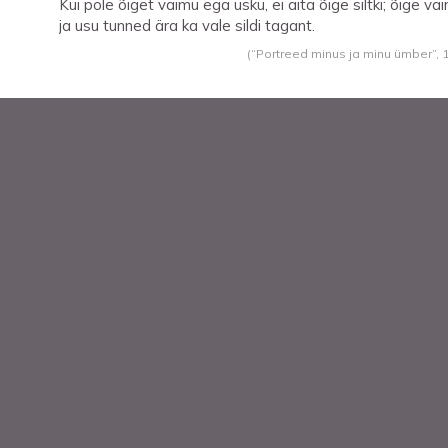
Kui pole õiget vaimu ega usku, ei aita õige siltki; õige va
ja usu tunned ära ka vale sildi tagant.
(“Portreed minus ja minu ümber”,