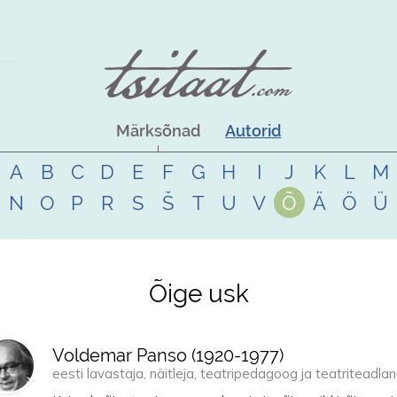
Märksõnad
Autorid
A
B
C
D
E
F
G
H
I
J
K
L
M
N
O
P
R
S
Š
T
U
V
Õ
Ä
Ö
Ü
Õige usk
Voldemar Panso (
1920
-
1977
)
eesti lavastaja, näitleja, teatripedagoog ja teatriteadla