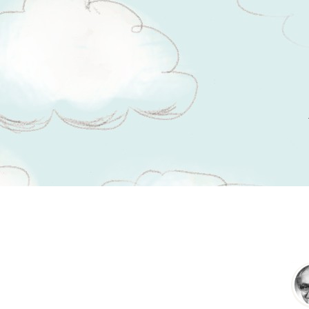
Tsitaadid teemal
õige usk