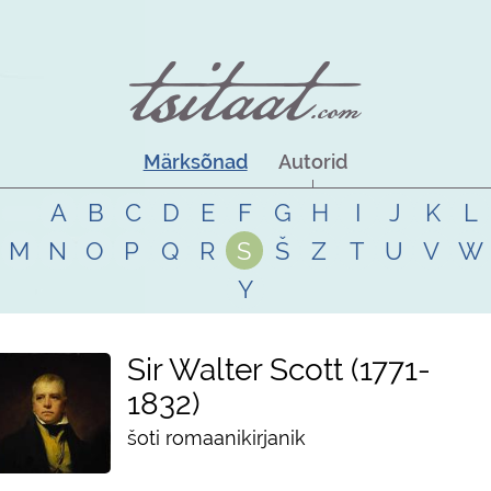
Märksõnad
Autorid
A
B
C
D
E
F
G
H
I
J
K
L
M
N
O
P
Q
R
S
Š
Z
T
U
V
W
Y
Sir Walter Scott
1771
-
1832
šoti romaanikirjanik