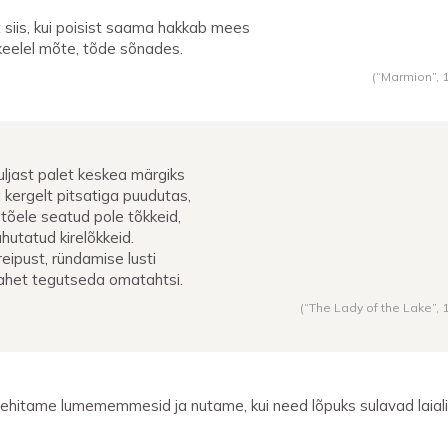
t siis, kui poisist saama hakkab mees
keelel mõte, tõde sõnades.
(“Marmion”,
uljast palet keskea märgiks
 kergelt pitsatiga puudutas,
 tõele seatud pole tõkkeid,
ahutatud kirelõkkeid.
reipust, ründamise lusti
tahet tegutseda omatahtsi.
(“The Lady of the Lake”,
ehitame lumememmesid ja nutame, kui need lõpuks sulavad laiali