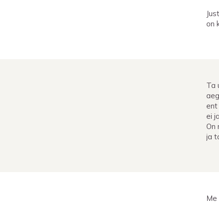
Jus
on 
Ta 
aeg
ent
ei j
On 
ja 
Me 