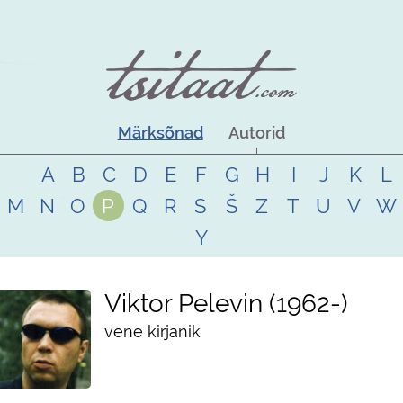
Märksõnad
Autorid
A
B
C
D
E
F
G
H
I
J
K
L
M
N
O
P
Q
R
S
Š
Z
T
U
V
W
Y
Viktor Pelevin
1962
-
vene kirjanik