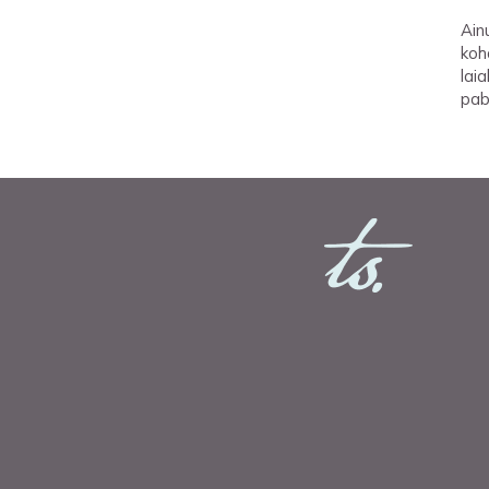
Ain
koh
laia
pab