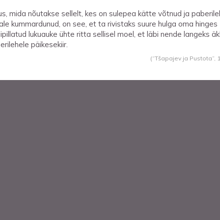
us, mida nõutakse sellelt, kes on sulepea kätte võtnud ja paberil
ale kummardunud, on see, et ta rivistaks suure hulga oma hinges
lipillatud lukuauke ühte ritta sellisel moel, et läbi nende langeks äk
erilehele päikesekiir.
(“Tšapajev ja Pustota”,