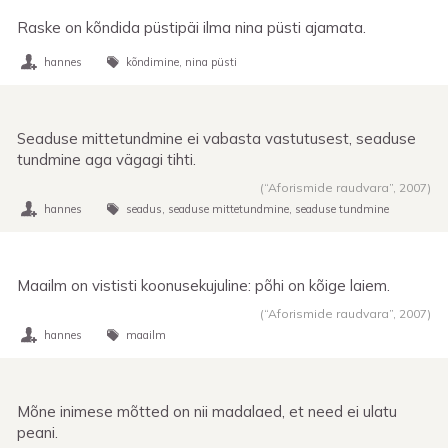
Raske on kõndida püstipäi ilma nina püsti ajamata.
hannes
kõndimine
nina püsti
Seaduse mittetundmine ei vabasta vastutusest, seaduse
tundmine aga vägagi tihti.
(“Aforismide raudvara”,
2007
)
hannes
seadus
seaduse mittetundmine
seaduse tundmine
Maailm on vististi koonusekujuline: põhi on kõige laiem.
(“Aforismide raudvara”,
2007
)
hannes
maailm
Mõne inimese mõtted on nii madalaed, et need ei ulatu
peani.