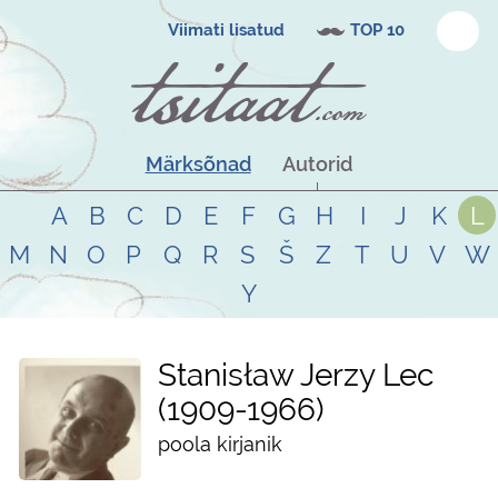
Viimati lisatud
TOP 10
Märksõnad
Autorid
A
B
C
D
E
F
G
H
I
J
K
L
M
N
O
P
Q
R
S
Š
Z
T
U
V
W
Y
Stanisław Jerzy Lec
1909
-
1966
poola kirjanik