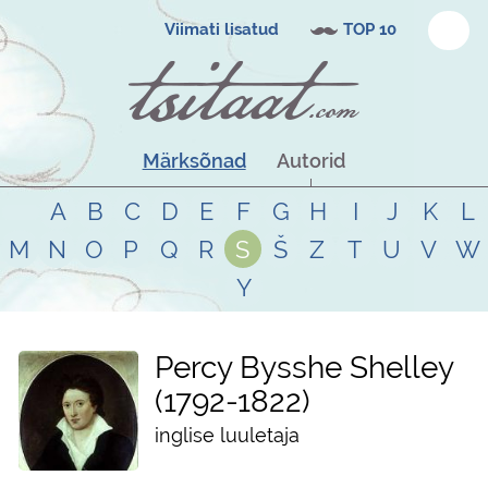
Viimati lisatud
TOP 10
Märksõnad
Autorid
A
B
C
D
E
F
G
H
I
J
K
L
M
N
O
P
Q
R
S
Š
Z
T
U
V
W
Y
Percy Bysshe Shelley
1792
-
1822
inglise luuletaja