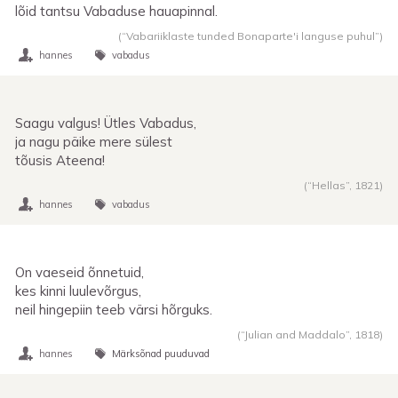
lõid tantsu Vabaduse hauapinnal.
(“Vabariiklaste tunded Bonaparte'i languse puhul”)
hannes
vabadus
Saagu valgus! Ütles Vabadus,
ja nagu päike mere sülest
tõusis Ateena!
(“Hellas”,
1821
)
hannes
vabadus
On vaeseid õnnetuid,
kes kinni luulevõrgus,
neil hingepiin teeb värsi hõrguks.
(“Julian and Maddalo”,
1818
)
hannes
Märksõnad puuduvad