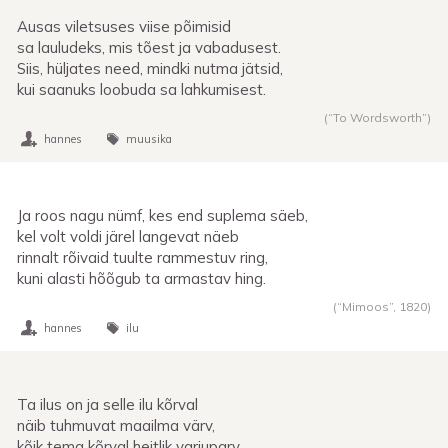
Ausas viletsuses viise põimisid
sa lauludeks, mis tõest ja vabadusest.
Siis, hüljates need, mindki nutma jätsid,
kui saanuks loobuda sa lahkumisest.
(“To Wordsworth”)
hannes
muusika
Ja roos nagu nümf, kes end suplema säeb,
kel volt voldi järel langevat näeb
rinnalt rõivaid tuulte rammestuv ring,
kuni alasti hõõgub ta armastav hing.
(“Mimoos”,
1820
)
hannes
ilu
Ta ilus on ja selle ilu kõrval
näib tuhmuvat maailma värv,
kõik tema kõrval heitlik varjuparv.