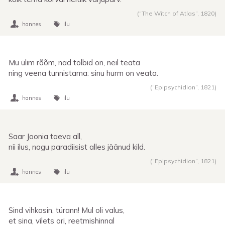
(“The Witch of Atlas”,
1820
)
hannes
ilu
Mu ülim rõõm, nad tölbid on, neil teata
ning veena tunnistama: sinu hurm on veata.
(“Epipsychidion”,
1821
)
hannes
ilu
Saar Joonia taeva all,
nii ilus, nagu paradiisist alles jäänud kild.
(“Epipsychidion”,
1821
)
hannes
ilu
Sind vihkasin, türann! Mul oli valus,
et sina, vilets ori, reetmishinnal