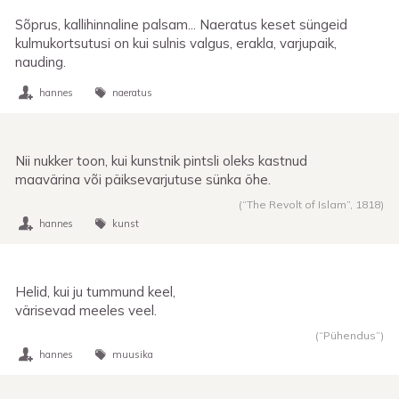
Sõprus, kallihinnaline palsam... Naeratus keset süngeid
kulmukortsutusi on kui sulnis valgus, erakla, varjupaik,
nauding.
hannes
naeratus
Nii nukker toon, kui kunstnik pintsli oleks kastnud
maavärina või päiksevarjutuse sünka öhe.
(“The Revolt of Islam”,
1818
)
hannes
kunst
Helid, kui ju tummund keel,
värisevad meeles veel.
(“Pühendus”)
hannes
muusika