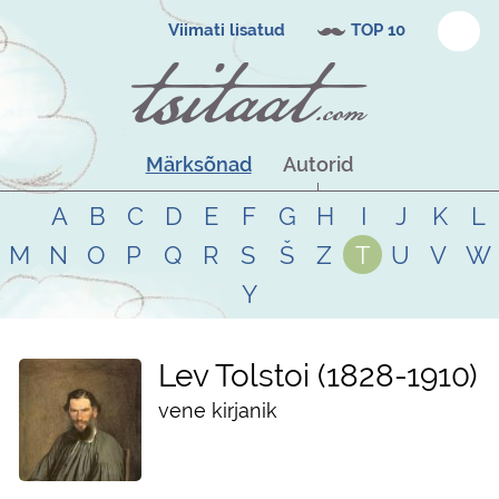
Viimati lisatud
TOP 10
Märksõnad
Autorid
A
B
C
D
E
F
G
H
I
J
K
L
M
N
O
P
Q
R
S
Š
Z
T
U
V
W
Y
Lev Tolstoi
1828
-
1910
vene kirjanik