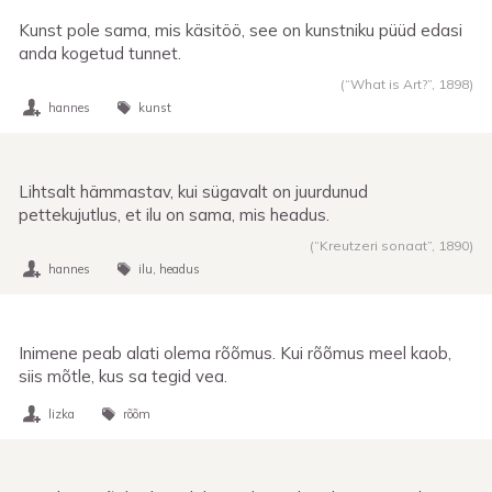
Kunst pole sama, mis käsitöö, see on kunstniku püüd edasi
anda kogetud tunnet.
(“What is Art?”,
1898
)
hannes
kunst
Lihtsalt hämmastav, kui sügavalt on juurdunud
pettekujutlus, et ilu on sama, mis headus.
(“Kreutzeri sonaat”,
1890
)
hannes
ilu
headus
Inimene peab alati olema rõõmus. Kui rõõmus meel kaob,
siis mõtle, kus sa tegid vea.
lizka
rõõm