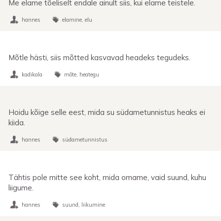
Me elame tõeliselt endale ainult siis, kui elame teistele.
hannes
elamine
elu
Mõtle hästi, siis mõtted kasvavad headeks tegudeks.
kadikala
mõte
heategu
Hoidu kõige selle eest, mida su südametunnistus heaks ei
kiida.
hannes
südametunnistus
Tähtis pole mitte see koht, mida omame, vaid suund, kuhu
liigume.
hannes
suund
liikumine