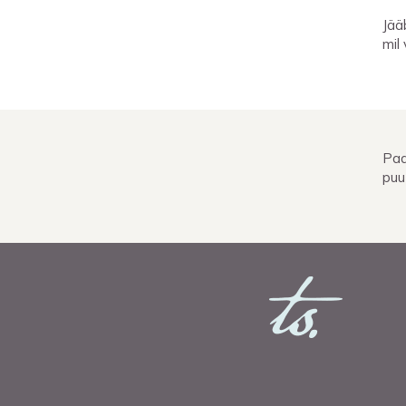
Jää
mil
Paa
puu