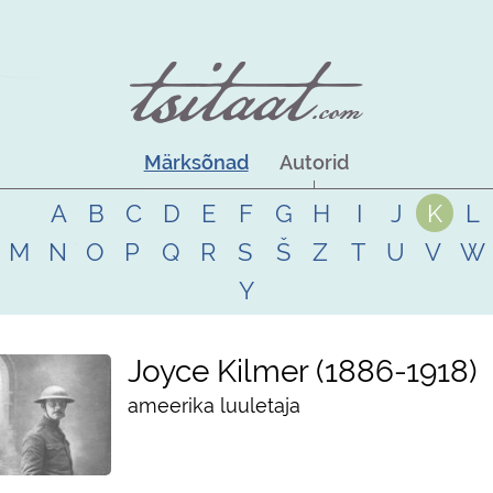
Märksõnad
Autorid
A
B
C
D
E
F
G
H
I
J
K
L
M
N
O
P
Q
R
S
Š
Z
T
U
V
W
Y
Joyce Kilmer
1886
-
1918
ameerika luuletaja