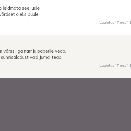
b leidmata see luule,
 võrdset oleks puule.
(Luuletus “Trees”,
r värssi iga narr ju paberile veab,
 sünnisaladust vaid Jumal teab.
(Luuletus “Trees”,