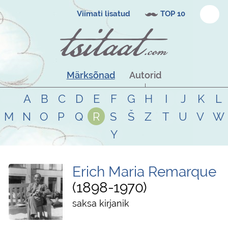
Viimati lisatud
TOP 10
Märksõnad
Autorid
A
B
C
D
E
F
G
H
I
J
K
L
M
N
O
P
Q
R
S
Š
Z
T
U
V
W
Y
Erich Maria Remarque
1898
-
1970
saksa kirjanik