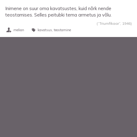
Inimene on suur oma kavatsustes, kuid nõrk nende
teostamises. Selles peitubki tema armetus ja võlu.
(“Triumfikaar”,
1946
)
melian
kavatsus
teostamine