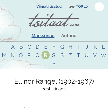
Viimati lisatud
TOP 10
Märksõnad
Autorid
A
B
C
D
E
F
G
H
I
J
K
L
M
N
O
P
Q
R
S
Š
Z
T
U
V
W
Y
Ellinor Rängel
1902
-
1967
eesti kirjanik