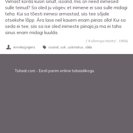
Viimast korda küsin sinult, issand, mis on need inimesed
sulle teinud? Sa oled ju vägev, et inimene ei saa sulle midagi
teha. Kui sa tõesti inimesi armastad, siis tee sõjale
otsekohe lõpp. Ära lase neil kauem enam piinas olla! Kui sa
seda ei tee, siis sa ise oled inimeste piinaja ja ma ei taha
sinus enam midagi kuulda.
(“Kullimaja Marta”,
1956
)
AnnikaJyrgens
issand
usk
uskmatus
sõda
Tsitaat.com - Eesti parim online tsitaadikogu