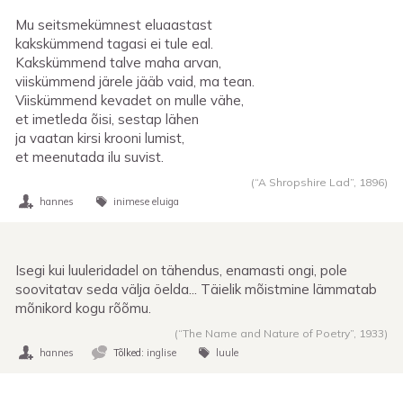
Mu seitsmekümnest eluaastast
kakskümmend tagasi ei tule eal.
Kakskümmend talve maha arvan,
viiskümmend järele jääb vaid, ma tean.
Viiskümmend kevadet on mulle vähe,
et imetleda õisi, sestap lähen
ja vaatan kirsi krooni lumist,
et meenutada ilu suvist.
(“A Shropshire Lad”,
1896
)
hannes
inimese eluiga
Isegi kui luuleridadel on tähendus, enamasti ongi, pole
soovitatav seda välja öelda... Täielik mõistmine lämmatab
mõnikord kogu rõõmu.
(“The Name and Nature of Poetry”,
1933
)
hannes
Tõlked:
inglise
luule