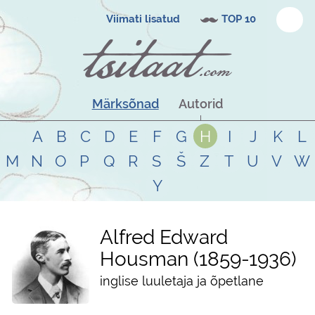
Viimati lisatud
TOP 10
Märksõnad
Autorid
A
B
C
D
E
F
G
H
I
J
K
L
M
N
O
P
Q
R
S
Š
Z
T
U
V
W
Y
Alfred Edward
Housman
1859
-
1936
inglise luuletaja ja õpetlane