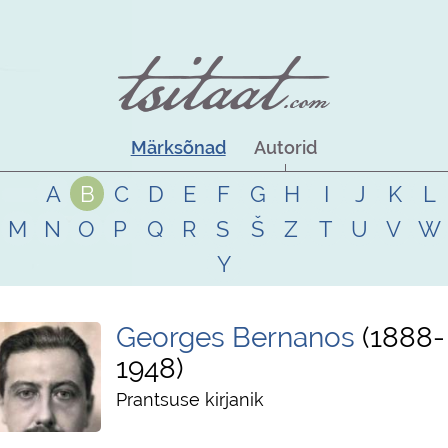
Märksõnad
Autorid
A
B
C
D
E
F
G
H
I
J
K
L
M
N
O
P
Q
R
S
Š
Z
T
U
V
W
Y
Georges Bernanos
1888
-
1948
Prantsuse kirjanik