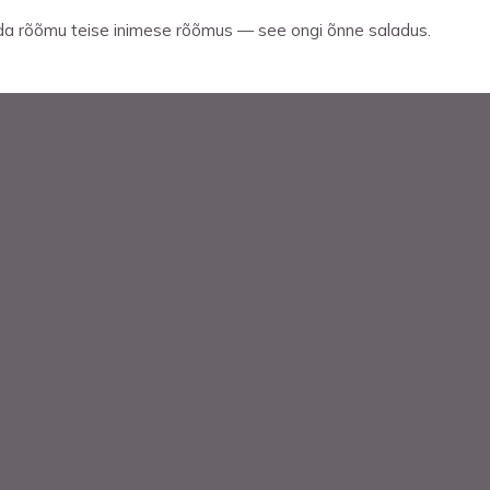
da rõõmu teise inimese rõõmus — see ongi õnne saladus.