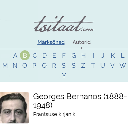
Märksõnad
Autorid
A
B
C
D
E
F
G
H
I
J
K
L
M
N
O
P
Q
R
S
Š
Z
T
U
V
W
Y
Georges Bernanos
1888
-
1948
Prantsuse kirjanik