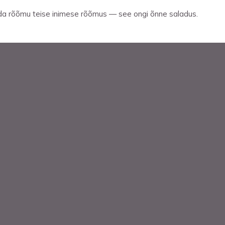
da rõõmu teise inimese rõõmus — see ongi õnne saladus.