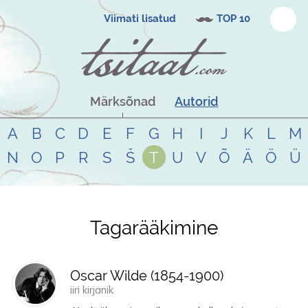
Viimati lisatud
TOP 10
Märksõnad
Autorid
A
B
C
D
E
F
G
H
I
J
K
L
M
N
O
P
R
S
Š
T
U
V
Õ
Ä
Ö
Ü
Tagarääkimine
Tsitaadid teemal
tagarääkimine
Oscar Wilde (
1854
-
1900
)
iiri kirjanik