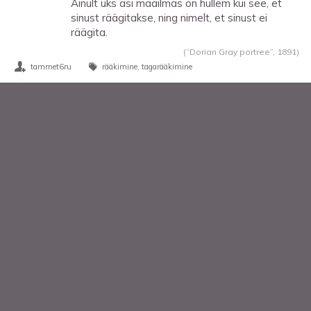
Ainult üks asi maailmas on hullem kui see, et
sinust räägitakse, ning nimelt, et sinust ei
räägita.
(“Dorian Gray portree”,
1891
)
tammet6ru
rääkimine
tagarääkimine