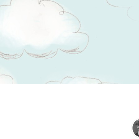
Tsitaadid teemal
tüütus