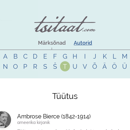
Märksõnad
Autorid
A
B
C
D
E
F
G
H
I
J
K
L
M
N
O
P
R
S
Š
T
U
V
Õ
Ä
Ö
Ü
Tüütus
Ambrose Bierce (
1842
-
1914
)
ameerika kirjanik