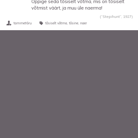
Õppige seda tõsiselt võtma, mis on tõsiselt
võtmist väärt, ja muu üle naerma!
(“Stepihunt”,
1927
)
tammet6ru
tõsiselt võtma
tõsine
naer