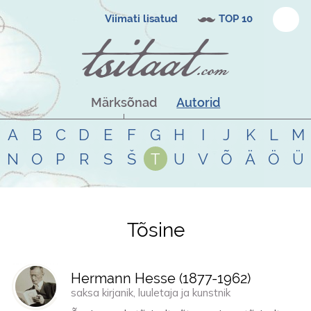
Viimati lisatud
TOP 10
Märksõnad
Autorid
A
B
C
D
E
F
G
H
I
J
K
L
M
N
O
P
R
S
Š
T
U
V
Õ
Ä
Ö
Ü
Tõsine
Tsitaadid teemal
tõsine
Hermann Hesse (
1877
-
1962
)
saksa kirjanik, luuletaja ja kunstnik