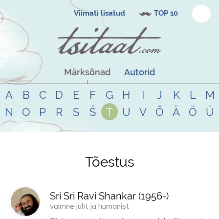
Viimati lisatud
TOP 10
Märksõnad
Autorid
A
B
C
D
E
F
G
H
I
J
K
L
M
N
O
P
R
S
Š
T
U
V
Õ
Ä
Ö
Ü
Tõestus
Tsitaadid teemal
tõestus
Sri Sri Ravi Shankar (
1956
-)
vaimne juht ja humanist