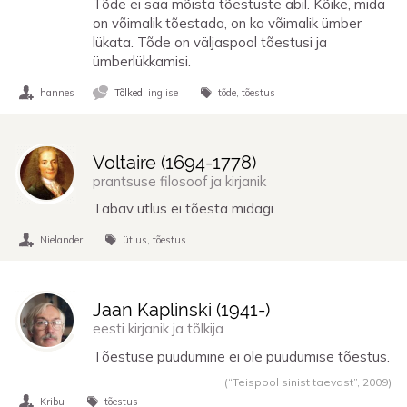
Tõde ei saa mõista tõestuste abil. Kõike, mida
on võimalik tõestada, on ka võimalik ümber
lükata. Tõde on väljaspool tõestusi ja
ümberlükkamisi.
hannes
Tõlked:
inglise
tõde
tõestus
Voltaire (
1694
-
1778
)
prantsuse filosoof ja kirjanik
Tabav ütlus ei tõesta midagi.
Nielander
ütlus
tõestus
Jaan Kaplinski (
1941
-)
eesti kirjanik ja tõlkija
Tõestuse puudumine ei ole puudumise tõestus.
(“Teispool sinist taevast”,
2009
)
Kribu
tõestus