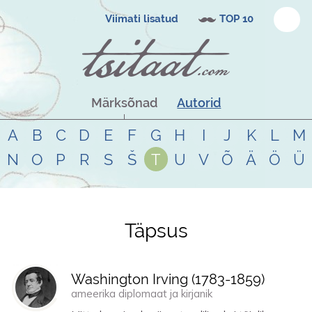
Viimati lisatud
TOP 10
Märksõnad
Autorid
A
B
C
D
E
F
G
H
I
J
K
L
M
N
O
P
R
S
Š
T
U
V
Õ
Ä
Ö
Ü
Täpsus
Tsitaadid teemal
täpsus
Washington Irving (
1783
-
1859
)
ameerika diplomaat ja kirjanik